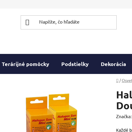
Terárijné pomôcky
Podstielky
Dekorácia
Domov
/
Osvet
Ha
Do
Značka
Každé b