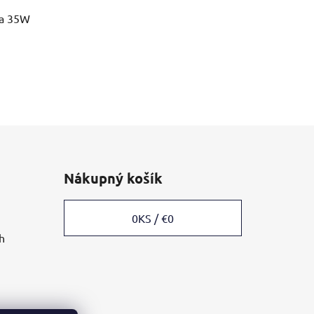
ka 35W
Nákupný košík
0
KS /
€0
h