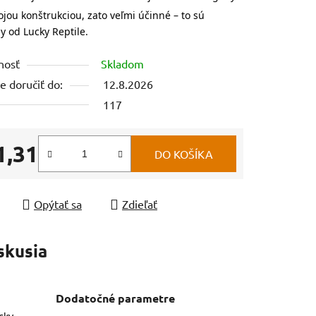
jou konštrukciou, zato veľmi účinné – to sú
y od Lucky Reptile.
nosť
Skladom
 doručiť do:
12.8.2026
117
1,31
DO KOŠÍKA
tková cena:
Opýtať sa
Zdieľať
skusia
Dodatočné parametre