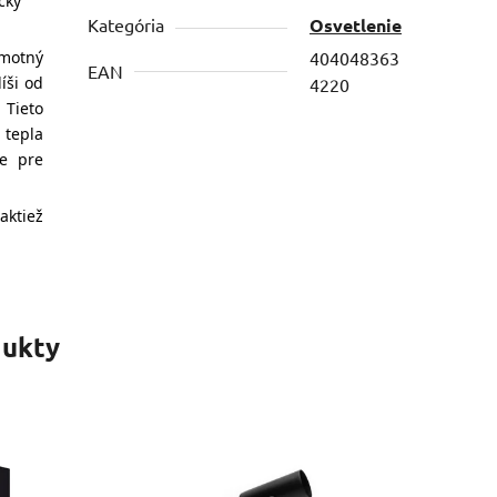
cky
Kategória
Osvetlenie
amotný
404048363
EAN
íši od
4220
 Tieto
 tepla
ne pre
aktiež
ukty