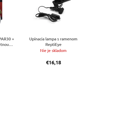
PAR30 +
Upínacia lampa s ramenom
etnou
ReptiEye
Nie je skladom
€16,18