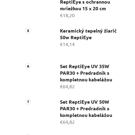
ReptiEye s ochrannou
mriežkou 15 x 20 cm
€18,20
Keramický tepelný žiarič
50w ReptiEye
€14,14
Set ReptiEye UV 35W
PAR30 + Predradník s
kompletnou kabelážou
€64,82
Set ReptiEye UV 50W
PAR30 + Predradník s
kompletnou kabelážou
€64,82