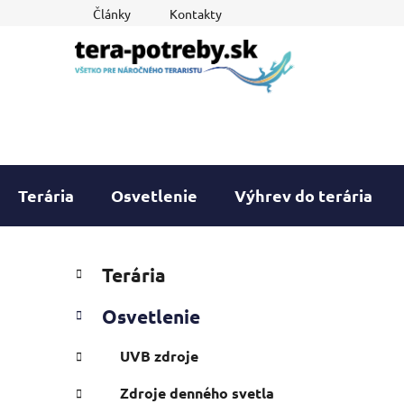
Prejsť
Články
Kontakty
na
obsah
Terária
Osvetlenie
Výhrev do terária
B
K
Preskočiť
Terária
a
o
kategórie
t
č
Osvetlenie
e
n
g
ý
UVB zdroje
ó
p
r
Zdroje denného svetla
i