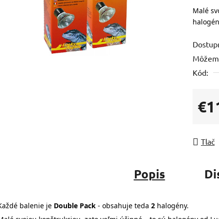
Malé svo
halogén
Dostup
Môžeme
Kód:
€1
Jedno
Tlač
Popis
Di
Každé balenie je
Double Pack
- obsahuje teda
2
halogény.