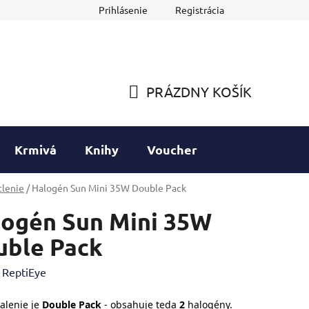
Prihlásenie
Registrácia
PRÁZDNY KOŠÍK
NÁKUPNÝ
KOŠÍK
Krmivá
Knihy
Voucher
lenie
/
Halogén Sun Mini 35W Double Pack
logén Sun Mini 35W
uble Pack
:
ReptiEye
alenie je
Double Pack
- obsahuje teda
2
halogény.