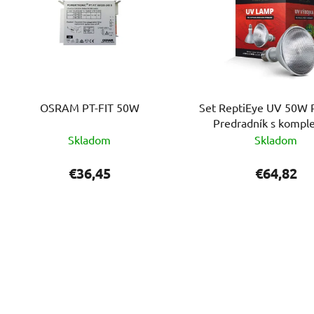
OSRAM PT-FIT 50W
Set ReptiEye UV 50W 
Predradník s kompl
kabelážou
Skladom
Skladom
€36,45
€64,82