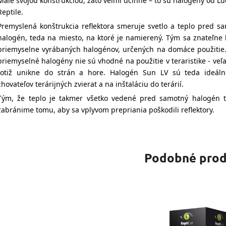
Malé svojou konštrukciou, zato veľmi účinné – to sú halogény od Lu
Reptile.
Premyslená konštrukcia reflektora smeruje svetlo a teplo pred s
halogén, teda na miesto, na ktoré je namierený. Tým sa znateľne l
priemyselne vyrábaných halogénov, určených na domáce použitie.
priemyselné halogény nie sú vhodné na použitie v teraristike - veľa
totiž unikne do strán a hore. Halogén Sun LV sú teda ideál
chovateľov terárijných zvierat a na inštaláciu do terárií.
Tým, že teplo je takmer všetko vedené pred samotný halogén t
zabránime tomu, aby sa vplyvom prepriania poškodili reflektory.
Podobné prod