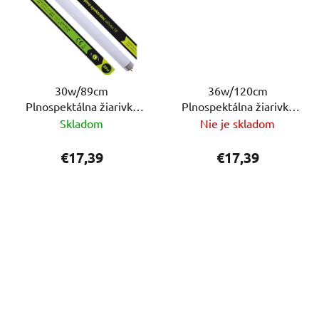
30w/89cm
36w/120cm
Plnospektálna žiarivka
Plnospektálna žiarivka
ReptiEye Daylight
ReptiEye Daylight
Skladom
Nie je skladom
€17,39
€17,39