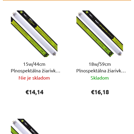
i
V
e
ý
p
p
r
i
o
s
d
p
u
r
k
o
15w/44cm
18w/59cm
t
Plnospektálna žiarivka
Plnospektálna žiarivka
d
o
ReptiEye Daylight
ReptiEye Daylight
Nie je skladom
Skladom
u
v
k
€14,14
€16,18
t
o
v