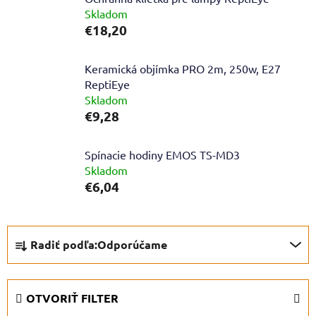
Skladom
€18,20
Keramická objímka PRO 2m, 250w, E27
ReptiEye
Skladom
€9,28
Spínacie hodiny EMOS TS-MD3
Skladom
€6,04
R
Radiť podľa:
Odporúčame
a
d
e
OTVORIŤ FILTER
n