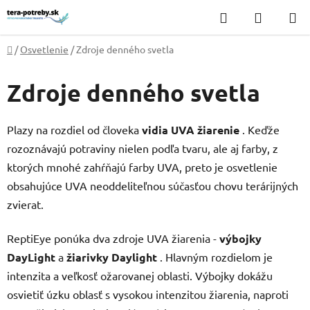
Prejsť
Hľadať
NÁKUP
na
KOŠÍK
obsah
Domov
/
Osvetlenie
/
Zdroje denného svetla
Zdroje denného svetla
Plazy na rozdiel od človeka
vidia UVA žiarenie
. Keďže
rozoznávajú potraviny nielen podľa tvaru, ale aj farby, z
ktorých mnohé zahŕňajú farby UVA, preto je osvetlenie
obsahujúce UVA neoddeliteľnou súčasťou chovu terárijných
zvierat.
ReptiEye ponúka dva zdroje UVA žiarenia -
výbojky
DayLight
a
žiarivky Daylight
. Hlavným rozdielom je
intenzita a veľkosť ožarovanej oblasti. Výbojky dokážu
osvietiť úzku oblasť s vysokou intenzitou žiarenia, naproti