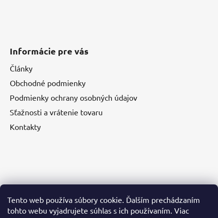
i
s
u
Informácie pre vás
Články
Obchodné podmienky
Podmienky ochrany osobných údajov
Sťažnosti a vrátenie tovaru
Kontakty
Nákupný košík
Tento web používa súbory cookie. Ďalším prechádzaním
tohto webu vyjadrujete súhlas s ich používaním. Viac
0
KS /
€0