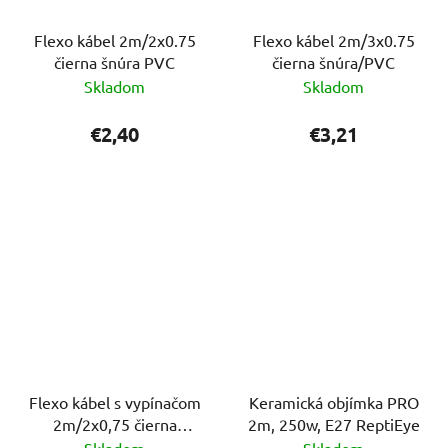
Flexo kábel 2m/2x0.75
Flexo kábel 2m/3x0.75
čierna šnúra PVC
čierna šnúra/PVC
Skladom
Skladom
€2,40
€3,21
Flexo kábel s vypínačom
Keramická objímka PRO
2m/2x0,75 čierna
2m, 250w, E27 ReptiEye
šnúra/PVC
Skladom
Skladom