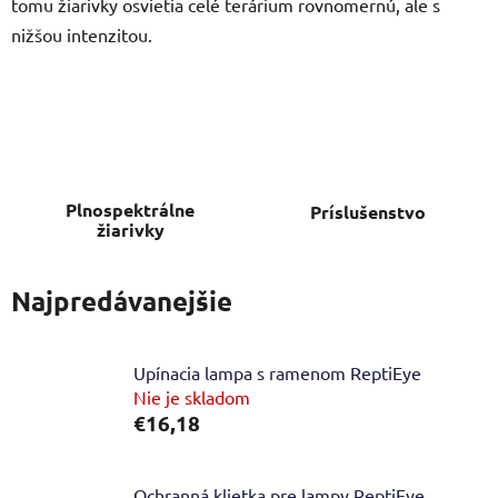
tomu žiarivky osvietia celé terárium rovnomernú, ale s
nižšou intenzitou.
Plnospektrálne
Príslušenstvo
žiarivky
Najpredávanejšie
Upínacia lampa s ramenom ReptiEye
Nie je skladom
€16,18
Ochranná klietka pre lampy ReptiEye