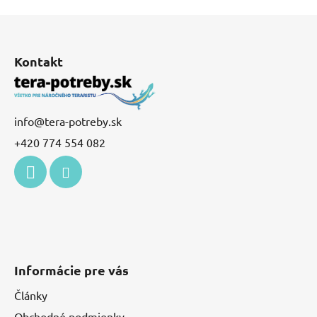
Z
á
p
Kontakt
ä
t
i
info
@
tera-potreby.sk
e
+420 774 554 082
Informácie pre vás
Články
Obchodné podmienky