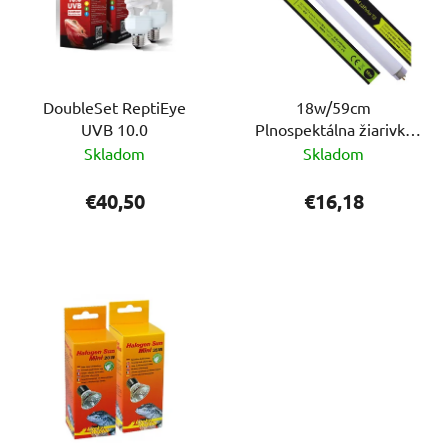
DoubleSet ReptiEye
18w/59cm
UVB 10.0
Plnospektálna žiarivka
ReptiEye Daylight
Skladom
Skladom
€40,50
€16,18