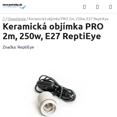
Prejsť
Hľadať
NÁKUP
na
KOŠÍK
obsah
Domov
/
Osvetlenie
/
Keramická objímka PRO 2m, 250w, E27 ReptiEye
Keramická objímka PRO
2m, 250w, E27 ReptiEye
Značka:
ReptiEye