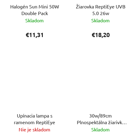
Halogén Sun Mini 50W
Žiarovka ReptiEye UVB
Double Pack
5.0 26w
Skladom
Skladom
€11,31
€18,20
Upínacia lampa s
30w/89cm
ramenom ReptiEye
Plnospektálna žiarivka
ReptiEye Daylight
Nie je skladom
Skladom