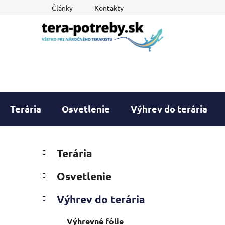
Prejsť
Články
Kontakty
na
obsah
Terária
Osvetlenie
Výhrev do terária
B
K
Preskočiť
Terária
a
o
kategórie
t
č
Osvetlenie
e
n
g
ý
Výhrev do terária
ó
p
r
Výhrevné fólie
i