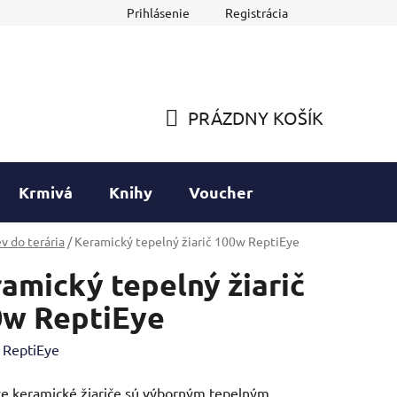
Prihlásenie
Registrácia
PRÁZDNY KOŠÍK
NÁKUPNÝ
KOŠÍK
Krmivá
Knihy
Voucher
v do terária
/
Keramický tepelný žiarič 100w ReptiEye
amický tepelný žiarič
0w ReptiEye
:
ReptiEye
e keramické žiariče sú výborným tepelným