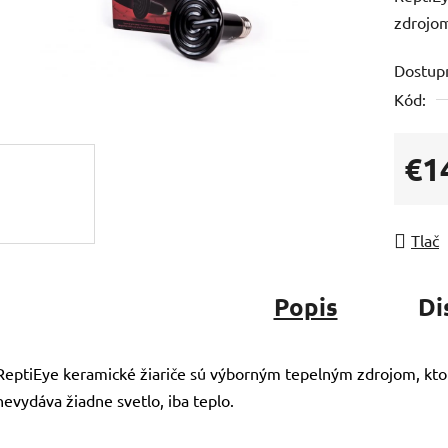
zdrojom
Dostup
Kód:
€1
Jedno
Tlač
Popis
Di
ReptiEye keramické žiariče sú výborným tepelným zdrojom, kto
nevydáva žiadne svetlo, iba teplo.