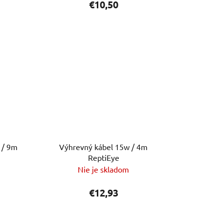
€10,50
 / 9m
Výhrevný kábel 15w / 4m
ReptiEye
Nie je skladom
€12,93