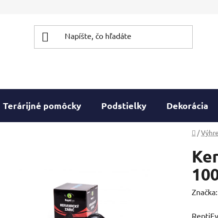
Terárijné pomôcky
Podstielky
Dekorácia
Domov
/
Výhre
Ker
10
Značka
ReptiEy