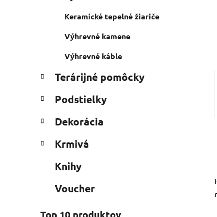
a
e
n
Keramické tepelné žiariče
e
l
Výhrevné kamene
Výhrevné káble
Terárijné pomôcky
Podstielky
Dekorácia
Krmivá
Knihy
Voucher
Top 10 produktov