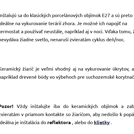
Inštalujú sa do klasických porcelánových objímok E27 a sú preto
ideálne na vykurovanie terárií zhora. Je možné ich napojiť na
termostat a používať neustále, napríklad aj v noci. Vďaka tomu, 
nevydáva žiadne svetlo, nenaruší zvieratám cyklus deň/noc.
Keramický žiarič je veľmi vhodný aj na vykurovanie úkrytov, 
napríklad drevené búdy vo výbehoch pre suchozemské korytnač
Pozor!
Vždy inštalujte iba do keramických objímok a zab
zvieratám v priamom kontakte so žiaričom, aby nedošlo k popá
Ideálna je inštalácia do
reflektora
, alebo do
klietky
.