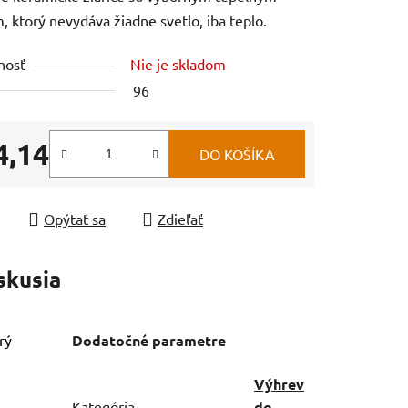
, ktorý nevydáva žiadne svetlo, iba teplo.
nosť
Nie je skladom
96
4,14
DO KOŠÍKA
tková cena:
Opýtať sa
Zdieľať
skusia
rý
Dodatočné parametre
Výhrev
Kategória
do