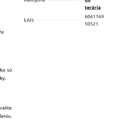
terária
6061169
EAN
50521
že
ako sú
ky.
ráňte
leniu.