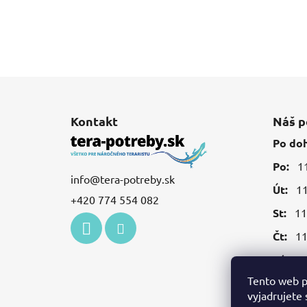
Z
á
Kontakt
Náš p
p
Po do
ä
Po:
11:
t
info
@
tera-potreby.sk
i
Út:
11:
+420 774 554 082
e
St:
11:
Čt:
11:
Pá:
11:
Tento web p
vyjadrujete 