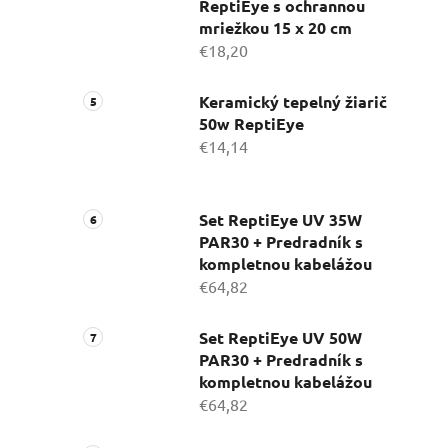
ReptiEye s ochrannou
mriežkou 15 x 20 cm
€18,20
Keramický tepelný žiarič
50w ReptiEye
€14,14
Set ReptiEye UV 35W
PAR30 + Predradník s
kompletnou kabelážou
€64,82
Set ReptiEye UV 50W
PAR30 + Predradník s
kompletnou kabelážou
€64,82