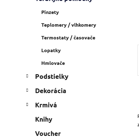
a
e
n
Pinzety
e
l
Teplomery / vlhkomery
Termostaty / časovače
Lopatky
Hmlovače
Podstielky
Dekorácia
Krmivá
Knihy
Voucher