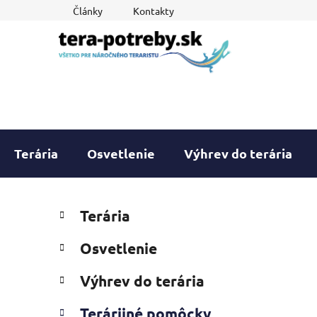
Prejsť
Články
Kontakty
na
obsah
Terária
Osvetlenie
Výhrev do terária
B
K
Preskočiť
Terária
a
o
kategórie
t
č
Osvetlenie
e
n
g
ý
Výhrev do terária
ó
p
r
Terárijné pomôcky
i