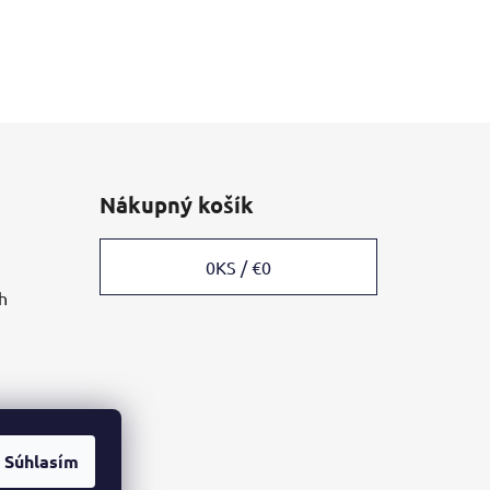
Nákupný košík
0
KS /
€0
h
Súhlasím