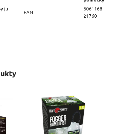
y ju
6061168
EAN
21760
ukty