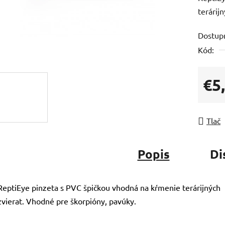
terárij
Dostup
Kód:
€5
Jedno
Tlač
Popis
Di
ReptiEye pinzeta s PVC špičkou vhodná na kŕmenie terárijných
zvierat. Vhodné pre škorpióny, pavúky.