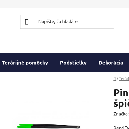
Terárijné pomôcky
Podstielky
Dekorácia
Domov
/
Terár
Pin
špi
Značka
ReptiEy