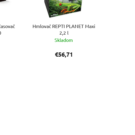
časovač
Hmlovač REPTI PLANET Maxi
0
2,2 l
Skladom
€56,71