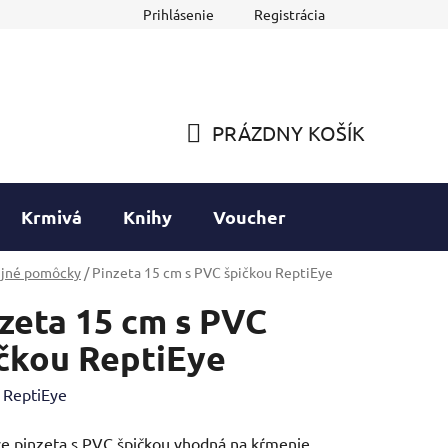
Prihlásenie
Registrácia
PRÁZDNY KOŠÍK
NÁKUPNÝ
KOŠÍK
Krmivá
Knihy
Voucher
ijné pomôcky
/
Pinzeta 15 cm s PVC špičkou ReptiEye
zeta 15 cm s PVC
čkou ReptiEye
:
ReptiEye
e pinzeta s PVC špičkou vhodná na kŕmenie