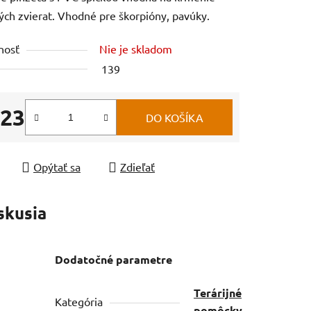
ných zvierat. Vhodné pre škorpióny, pavúky.
nosť
Nie je skladom
139
,23
DO KOŠÍKA
tková cena:
Opýtať sa
Zdieľať
skusia
Dodatočné parametre
Terárijné
Kategória
pomôcky