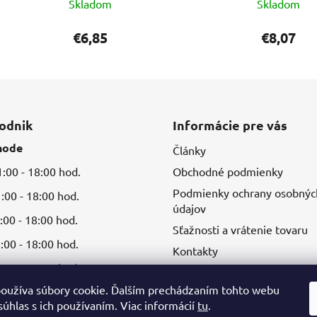
Skladom
Skladom
€6,85
€8,07
odnik
Informácie pre vás
hode
Články
00 - 18:00 hod.
Obchodné podmienky
Podmienky ochrany osobnýc
00 - 18:00 hod.
údajov
00 - 18:00 hod.
Sťažnosti a vrátenie tovaru
00 - 18:00 hod.
Kontakty
00 - 18:00 hod.
oužíva súbory cookie. Ďalším prechádzaním tohto webu
súhlas s ich používaním. Viac informácií
tu
.