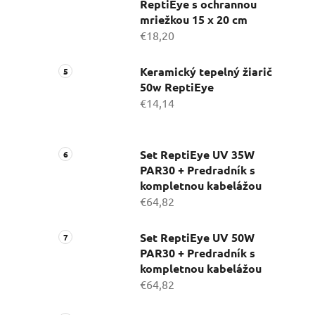
ReptiEye s ochrannou
mriežkou 15 x 20 cm
€18,20
Keramický tepelný žiarič
50w ReptiEye
€14,14
Set ReptiEye UV 35W
PAR30 + Predradník s
kompletnou kabelážou
€64,82
Set ReptiEye UV 50W
PAR30 + Predradník s
kompletnou kabelážou
€64,82