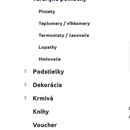
a
e
n
Pinzety
e
l
Teplomery / vlhkomery
Termostaty / časovače
Lopatky
Hmlovače
Podstielky
Dekorácia
Krmivá
Knihy
Voucher