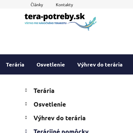
Prejsť
Články
Kontakty
na
obsah
Terária
Osvetlenie
Výhrev do terária
B
K
Preskočiť
Terária
a
o
kategórie
t
č
Osvetlenie
e
n
g
ý
Výhrev do terária
ó
p
r
Terárijné pomôcky
i