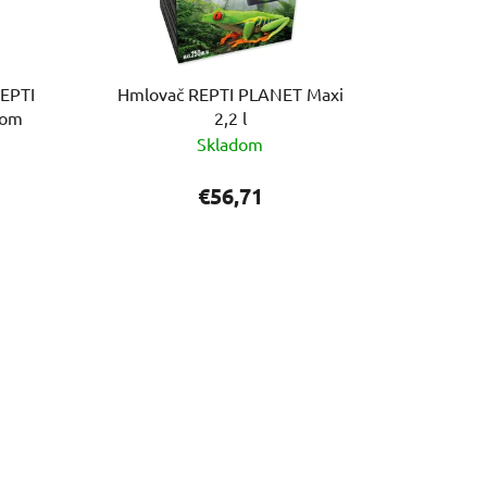
REPTI
Hmlovač REPTI PLANET Maxi
čom
2,2 l
Skladom
€56,71