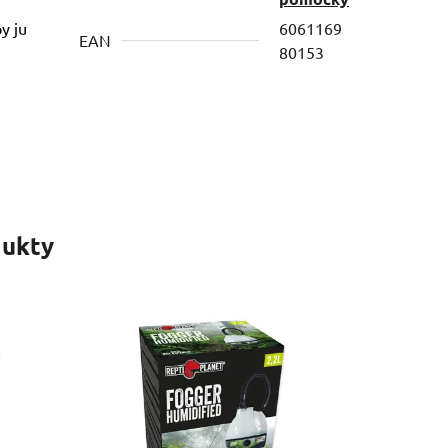
y ju
6061169
EAN
80153
ukty