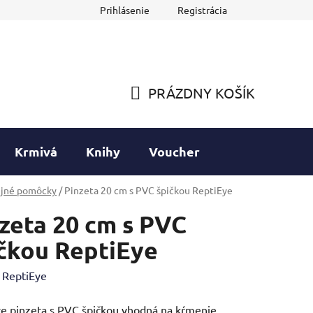
Prihlásenie
Registrácia
PRÁZDNY KOŠÍK
NÁKUPNÝ
KOŠÍK
Krmivá
Knihy
Voucher
ijné pomôcky
/
Pinzeta 20 cm s PVC špičkou ReptiEye
zeta 20 cm s PVC
čkou ReptiEye
:
ReptiEye
e pinzeta s PVC špičkou vhodná na kŕmenie