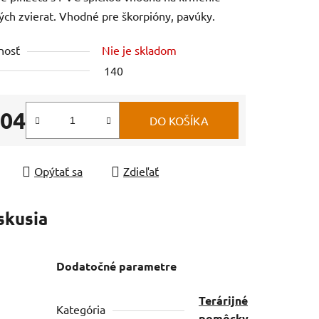
ných zvierat. Vhodné pre škorpióny, pavúky.
nosť
Nie je skladom
140
,04
DO KOŠÍKA
tková cena:
Opýtať sa
Zdieľať
skusia
Dodatočné parametre
Terárijné
Kategória
pomôcky