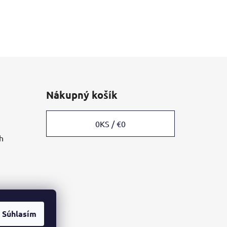
Nákupný košík
0
KS /
€0
h
Súhlasím