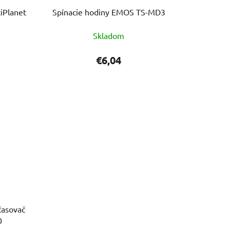
tiPlanet
Spínacie hodiny EMOS TS-MD3
Skladom
€6,04
časovač
0