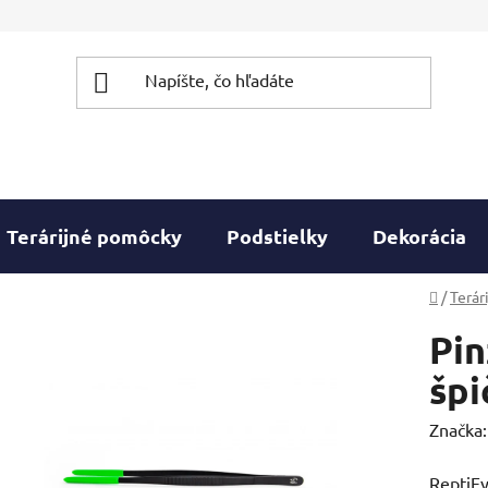
Terárijné pomôcky
Podstielky
Dekorácia
Domov
/
Terár
Pin
špi
Značka
ReptiEy