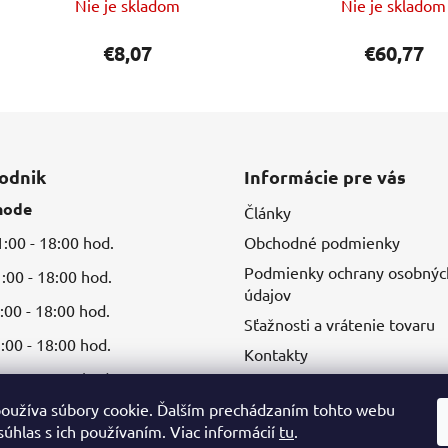
Nie je skladom
Nie je skladom
€8,07
€60,77
odnik
Informácie pre vás
hode
Články
00 - 18:00 hod.
Obchodné podmienky
Podmienky ochrany osobnýc
00 - 18:00 hod.
údajov
00 - 18:00 hod.
Sťažnosti a vrátenie tovaru
00 - 18:00 hod.
Kontakty
00 - 18:00 hod.
oužíva súbory cookie. Ďalším prechádzaním tohto webu
súhlas s ich používaním. Viac informácií
tu
.