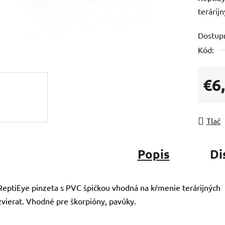
terárij
Dostup
Kód:
€6
Jedno
Tlač
Popis
Di
ReptiEye pinzeta s PVC špičkou vhodná na kŕmenie terárijných
zvierat. Vhodné pre škorpióny, pavúky.