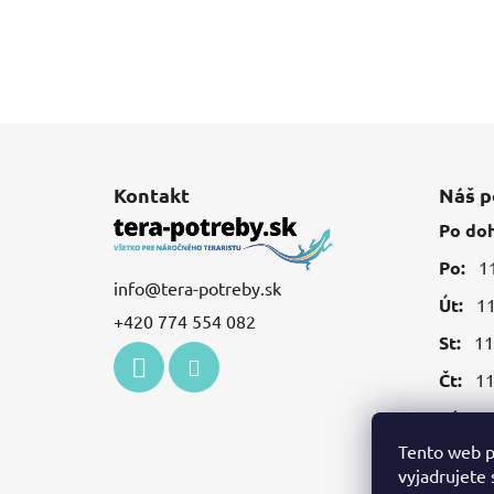
Z
á
Kontakt
Náš p
p
Po do
ä
Po:
11:
t
info
@
tera-potreby.sk
i
Út:
11:
+420 774 554 082
e
St:
11:
Čt:
11:
Pá:
11:
Tento web p
vyjadrujete 