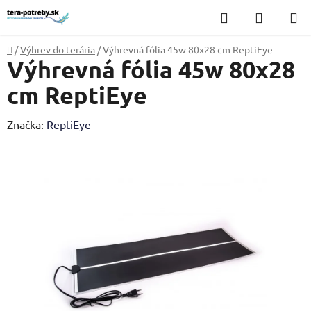
Prejsť
Hľadať
NÁKUP
na
KOŠÍK
obsah
Domov
/
Výhrev do terária
/
Výhrevná fólia 45w 80x28 cm ReptiEye
Výhrevná fólia 45w 80x28
cm ReptiEye
Značka:
ReptiEye