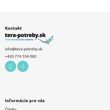
Z
á
p
Kontakt
ä
t
i
info
@
tera-potreby.sk
e
+420 774 554 082
Informácie pre vás
Články