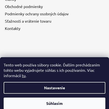
Obchodné podmienky
Podmienky ochrany osobných údajov
Sťažnosti a vrátenie tovaru
Kontakty
Nákupný košík
Tento web používa súbory cookie. Ďalším prechádzaním
tohto webu vyjadrujete súhlas s ich používaním. Viac
0
KS /
€0
informácií
tu
.
Nastavenie
Vytvoril Shoptet
| Anque Media
Súhlasím
Copyright 2026
Terarijné potreby
. Všetky práva